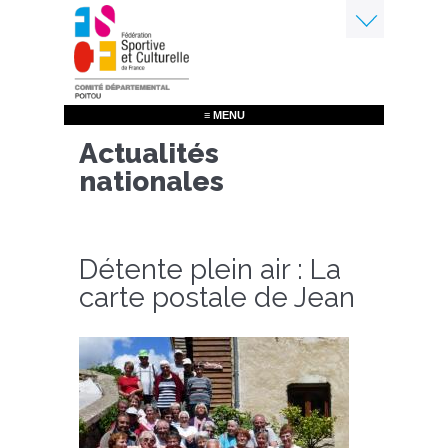
Aller
au
contenu
Menu
principal
≡ MENU
Actualités
nationales
Détente plein air : La
carte postale de Jean