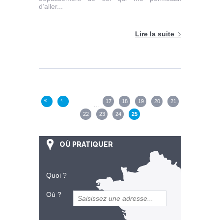
d’aller...
Lire la suite
Pages
17
18
19
20
21
«
‹
…
22
23
24
25
OÙ PRATIQUER
Quoi ?
Où ?