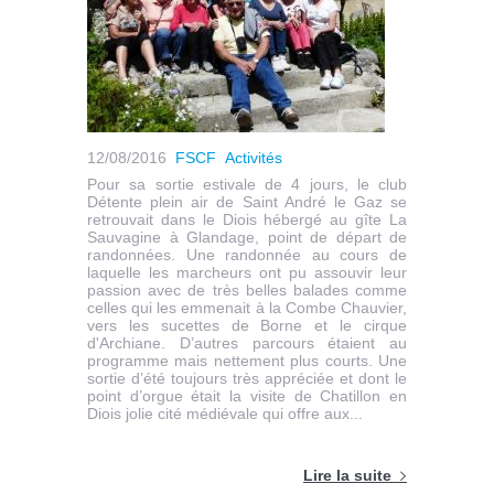
12/08/2016
FSCF
Activités
Pour sa sortie estivale de 4 jours, le club
Détente plein air de Saint André le Gaz se
retrouvait dans le Diois hébergé au gîte La
Sauvagine à Glandage, point de départ de
randonnées. Une randonnée au cours de
laquelle les marcheurs ont pu assouvir leur
passion avec de très belles balades comme
celles qui les emmenait à la Combe Chauvier,
vers les sucettes de Borne et le cirque
d'Archiane. D’autres parcours étaient au
programme mais nettement plus courts. Une
sortie d’été toujours très appréciée et dont le
point d’orgue était la visite de Chatillon en
Diois jolie cité médiévale qui offre aux...
Lire la suite