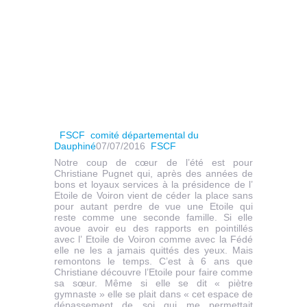
FSCF
comité départemental du
Dauphiné
07/07/2016
FSCF
Notre coup de cœur de l’été est pour
Christiane Pugnet qui, après des années de
bons et loyaux services à la présidence de l’
Etoile de Voiron vient de céder la place sans
pour autant perdre de vue une Etoile qui
reste comme une seconde famille. Si elle
avoue avoir eu des rapports en pointillés
avec l’ Etoile de Voiron comme avec la Fédé
elle ne les a jamais quittés des yeux. Mais
remontons le temps. C’est à 6 ans que
Christiane découvre l’Etoile pour faire comme
sa sœur. Même si elle se dit « piètre
gymnaste » elle se plait dans « cet espace de
dépassement de soi qui me permettait