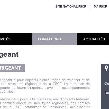
SITE NATIONAL FSCF
MA FSCF
IVITÉS
FORMATIONS
ACTUALITÉS
igeant
IRIGEANT
dirigeant a pour objectifs d’encourager, de valoriser et de
Qu
ts des structures régionales de la FSCF. La formation de
igeants ou futurs dirigeants d'avoir un accompagnement
agériales.
Où
rée de deux jours. Elle s'adresse aux dirigeants fédéraux
s comités directeurs, des ligues régionales, des comités
 de la FSCF souhaitant se "ressourcer", actualiser et