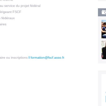
u service du projet fédéral
 dirigeant FSCF
s fédéraux
aires
ire ou inscriptions
I
formation@fscf.asso.fr
.