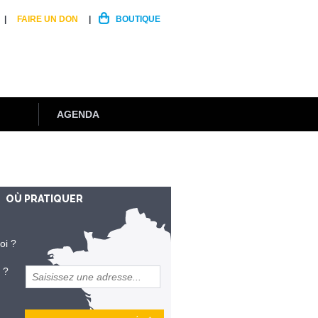
FAIRE UN DON
BOUTIQUE
AGENDA
OÙ PRATIQUER
oi ?
 ?
et