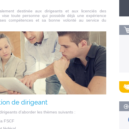
alement destinée aux dirigeants et aux licenciés des
le vise toute personne qui possède déjà une expérience
r ses compétences et sa bonne volonté au service du
ion de dirigeant
dirigeants d'aborder les thèmes suivants :
e la FSCF
t fédéral