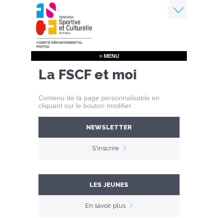
Aller
au
contenu
Menu
principal
≡ MENU
La FSCF et moi
Contenu de la page personnalisable en
cliquant sur le bouton modifier.
NEWSLETTER
S'inscrire
LES JEUNES
En savoir plus