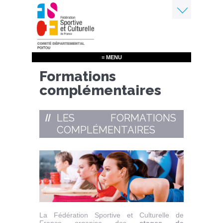
Aller
au
contenu
Menu
principal
≡ MENU
Formations
complémentaires
LES FORMATIONS
COMPLÉMENTAIRES
La Fédération Sportive et Culturelle de