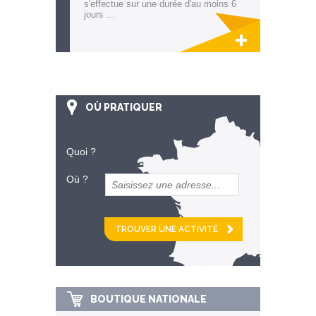
s'effectue sur une durée d'au moins 6
jours ...
Lien invisible éditable sur la cible et la
destination
OÙ PRATIQUER
Quoi ?
Où ?
et
km alentour
BOUTIQUE NATIONALE