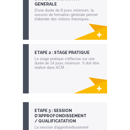
GENERALE
D'une durée de 8 jours minimum, la
session de formation générale permet
d'aborder des notions théoriques...
Lien invisible éditable sur la cible et la
destination
ETAPE 2 : STAGE PRATIQUE
Le stage pratique s'effectue sur une
durée de 14 jours minimum. Il doit être
réalisé dans ACM ...
Lien invisible éditable sur la cible et la
destination
ETAPE 3 : SESSION
D'APPROFONDISSEMENT
/ QUALIFICATATION
La session d'approfondissement