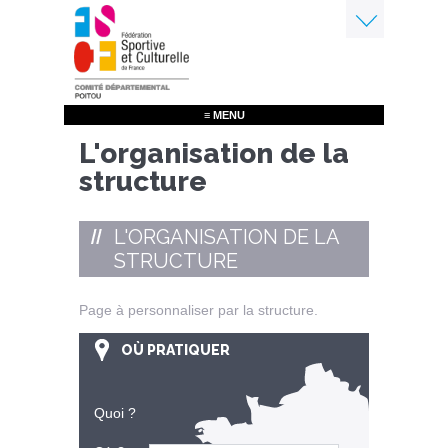
Aller
au
contenu
Menu
principal
≡ MENU
L'organisation de la
structure
L'ORGANISATION DE LA
STRUCTURE
Page à personnaliser par la structure.
OÙ PRATIQUER
Quoi ?