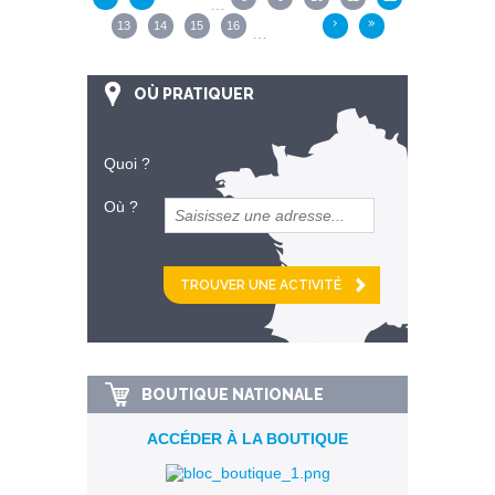
…
13
14
15
16
›
»
…
OÙ PRATIQUER
Quoi ?
Où ?
et
km alentour
BOUTIQUE NATIONALE
ACCÉDER À LA BOUTIQUE