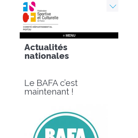
Aller
au
contenu
Menu
principal
≡ MENU
Actualités
nationales
Le BAFA c’est
maintenant !