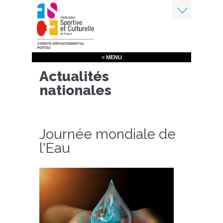
Aller
au
contenu
Menu
principal
≡ MENU
Actualités
nationales
Journée mondiale de
l'Eau