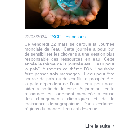
22/03/2024
FSCF
Les actions
Ce vendredi 22 mars se déroule la Journée
mondiale de l'eau. Cette journée a pour but
de sensibiliser les citoyens à une gestion plus
responsable des ressources en eau. Cette
année le thème de la journée est "L'eau pour
la paix". A travers ce thème l'ONU souhaite
faire passer trois messages : L'eau peut être
source de paix ou de conflit La prospérité et
la paix dépendent de l'eau L'eau peut nous
aider à sortir de la crise. Aujourd'hui, cette
ressource est fortement menacée à cause
des changements climatiques et de la
croissance démographique. Dans certaines
régions du monde, l'eau est devenue...
Lire la suite