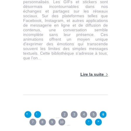
personnalisés. Les GIFs et stickers sont
désormais incontournables dans nos
échanges et partages sur les réseaux
sociaux. Sur des plateformes telles que
Facebook, Instagram, et autres applications
de messagerie en ligne et de diffusion de
contenus, une conversation semble
incomplète sans leur présence. Ces
animations offrent un moyen unique
d'exprimer des émotions qui transcende
souvent les limites des simples messages
textuels. Cette bibliothèque s'adresse à tous,
que l'on...
Lire la suite
Pages
2
3
4
5
6
«
‹
…
7
8
9
10
›
»
…