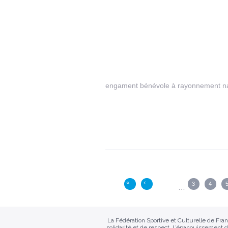
engament bénévole à rayonnement nat
Pages
3
4
«
‹
…
La Fédération Sportive et Culturelle de Fr
solidarité et de respect. L’épanouissement d