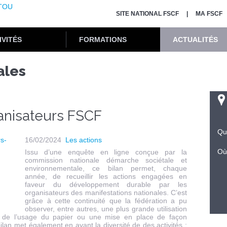
SITE NATIONAL FSCF
MA FSCF
IVITÉS
FORMATIONS
ACTUALITÉS
ales
ganisateurs FSCF
Qu
16/02/2024
Les actions
Où
Issu d’une enquête en ligne conçue par la
commission nationale démarche sociétale et
environnementale, ce bilan permet, chaque
année, de recueillir les actions engagées en
faveur du développement durable par les
organisateurs des manifestations nationales. C’est
grâce à cette continuité que la fédération a pu
observer, entre autres, une plus grande utilisation
 de l’usage du papier ou une mise en place de façon
ilan met également en avant la diversité de des activités :