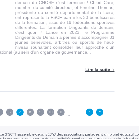
demain du CNOSF s'est terminée ! Chloé Caré,
membre du comité directeur, et Emeline Thomas,
présidente du comité départemental de la Loire,
ont représenté la FSCF parmi les 30 bénéficiaires
de la formation, issus de 19 fédérations sportives
différentes. La formation Dirigeants de demain,
c'est quoi ? Lancé en 2023, le Programme
Dirigeants de Demain a permis d’accompagner 31
jeunes bénévoles, arbitres ou sportifs de haut-
niveau souhaitant consolider leur approche d’un
ional (au sein d’un organe de gouvernance...
Lire la suite
5
6
7
8
9
10
11
›
»
…
ance (FSCF) rassemble depuis 1898 des associations partageant un projet éducatif 
e la personne est au cœur de nos activités sportives, culturelles et socio-éducative