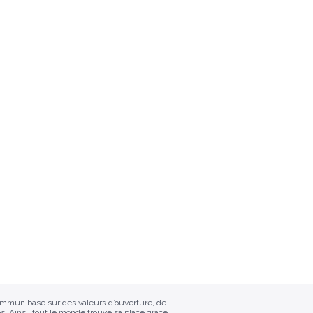
commun basé sur des valeurs d’ouverture, de
s. Ainsi, tout le monde trouve sa place grâce