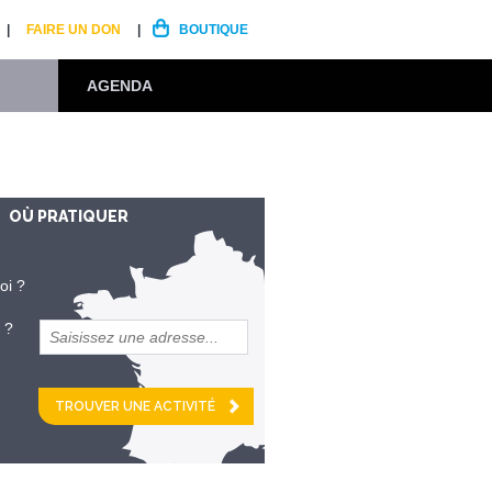
FAIRE UN DON
BOUTIQUE
AGENDA
OÙ PRATIQUER
oi ?
 ?
et
km alentour